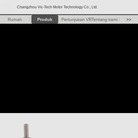
Changzhou Vic-Tech Motor Technology Co., Ltd.
Rumah
Produk
Pertunjukan VR
Tentang kami
>>