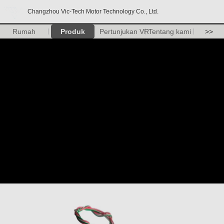
Changzhou Vic-Tech Motor Technology Co., Ltd.
Rumah
Produk
Pertunjukan VR
Tentang kami
>>