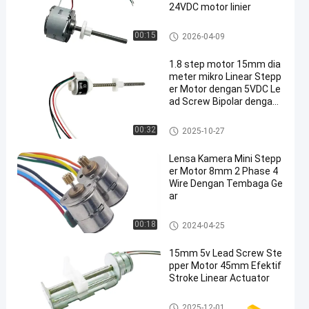
24VDC motor linier
Linear stepper motor
00:15
2026-04-09
1.8 step motor 15mm dia
meter mikro Linear Stepp
er Motor dengan 5VDC Le
ad Screw Bipolar dengan
slider plastik
Linear stepper motor
00:32
2025-10-27
Lensa Kamera Mini Stepp
er Motor 8mm 2 Phase 4
Wire Dengan Tembaga Ge
ar
Mikro Stepper Motor
00:18
2024-04-25
15mm 5v Lead Screw Ste
pper Motor 45mm Efektif
Stroke Linear Actuator
Slider Stepper Motor
2025-12-01