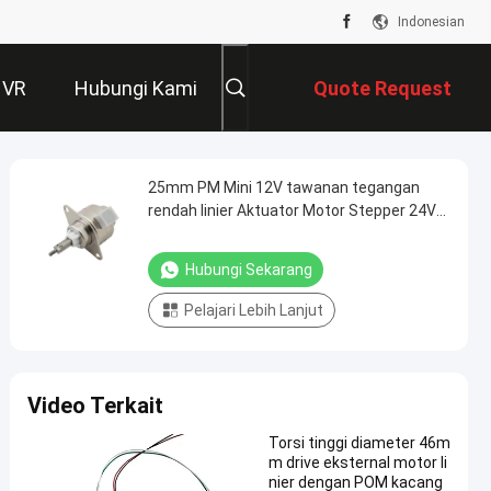
Indonesian
 VR
Hubungi Kami
Quote Request
Suatu
25mm PM Mini 12V tawanan tegangan
rendah linier Aktuator Motor Stepper 24V
mini Linear stepping motor untuk
otomatisasi kantor
Hubungi Sekarang
Pelajari Lebih Lanjut
Video Terkait
Torsi tinggi diameter 46m
m drive eksternal motor li
nier dengan POM kacang