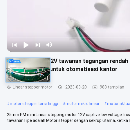
25mm PM Mini 12V tawanan tegangan rendah li
stepping motor untuk otomatisasi kantor
Linear stepper motor
2023-03-20
988 tampilan
#
motor stepper torsi tinggi
#
motor mikro linear
#
motor aktuato
25mm PM mini Linear stepping motor 12V captive low voltage lin
tawananTipe adalah Motor stepper dengan sekrup utama, ketika ro