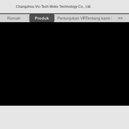
Changzhou Vic-Tech Motor Technology Co., Ltd.
Rumah
Produk
Pertunjukan VR
Tentang kami
>>