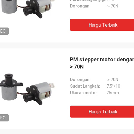
Dorongan:
＞70N
Harga Terbaik
DEO
PM stepper motor dengan
> 70N
Dorongan:
＞70N
Sudut Langkah:
7,5°/10
Ukuran motor:
25mm
Harga Terbaik
DEO