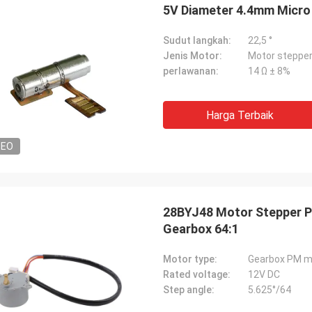
5V Diameter 4.4mm Micro
Sudut langkah:
22,5 °
Jenis Motor:
Motor steppe
perlawanan:
14 Ω ± 8%
Harga Terbaik
DEO
28BYJ48 Motor Stepper 
Gearbox 64:1
Motor type:
Gearbox PM m
Rated voltage:
12V DC
Step angle:
5.625°/64