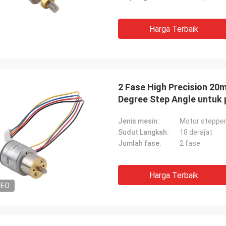
Harga Terbaik
2 Fase High Precision 2
Degree Step Angle untuk 
Jenis mesin:
Motor stepper
Sudut Langkah:
18 derajat
Jumlah fase:
2 fase
Harga Terbaik
DEO