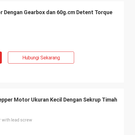
r Dengan Gearbox dan 60g.cm Detent Torque
Hubungi Sekarang
te Limited
Ashley Griffin
i yang diharapkan,
Pengiriman diterima dengan sangat
l
cepat. Produk terlindungi dengan baik oleh
at cepat dan
pengemasan. Perwakilan perusahaan
uat keputusan
ramah dan baik hati. Peringkat Plus!
pper Motor Ukuran Kecil Dengan Sekrup Timah
tuk Anda.
 with lead screw