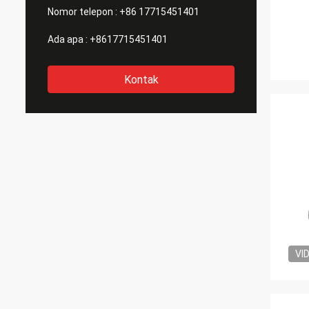
Nomor telepon :
+86 17715451401
Ada apa :
+8617715451401
Kontak
VI