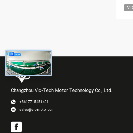
VI
Changzhou Vic-Tech Motor Technology Co., Ltd.
+8617715451401
sales@vic-motor.com