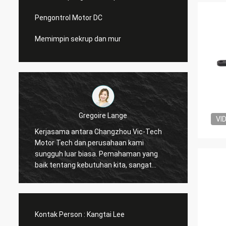
Pengontrol Motor DC
Memimpin sekrup dan mur
Gregoire Lange
VI
Kerjasama antara Changzhou Vic-Tech
Komuni
Motor Tech dan perusahaan kami
Pesanan 
sungguh luar biasa. Pemahaman yang
penghi
baik tentang kebutuhan kita, sangat
kiriman. Pengemudi bekerja seper
bersedia untuk memecahkan masalah
kita se
kita. Saya merekomendasi !
Kontak Person :
Kangtai Lee