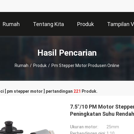
Rumah
Tentang Kita
Produk
Tampilan 
Hasil Pencarian
Rumah
/
Produk
/
Pm Stepper Motor Produsen Online
ci [ pm stepper motor ] pertandingan
221
Produk.
7.5°/10 PM Motor Steppe
Peningkatan Suhu Renda
Ukuran motor:
25mm
Perbandingan gigi:
1:10