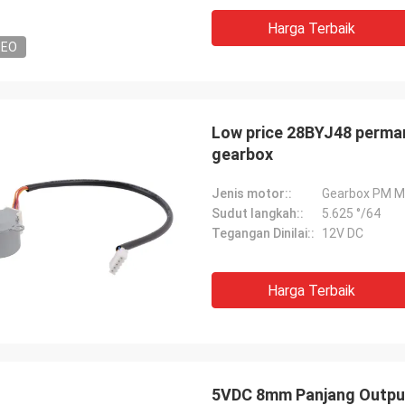
Harga Terbaik
DEO
Low price 28BYJ48 perman
gearbox
Jenis motor::
Gearbox PM M
Sudut langkah::
5.625 °/64
Tegangan Dinilai::
12V DC
Harga Terbaik
5VDC 8mm Panjang Outpu