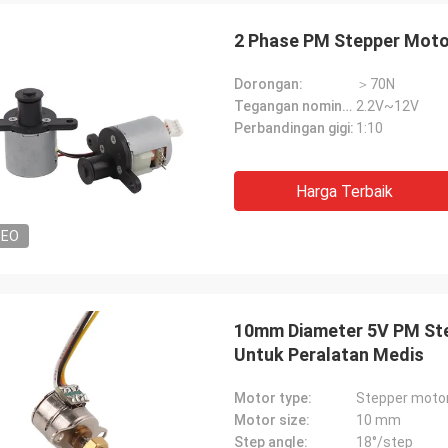
2 Phase PM Stepper Moto
Dorongan:
＞70N
Tegangan nominal:
2.2V~12V
Perbandingan gigi:
1:10
Harga Terbaik
David Molevelt
Buildstorm Priva
DEO
kasi yang profesional dan jelas.
Produk berfungsi sepert
dikirim tepat waktu. Konektor
itu dikemas dengan baik. Penjua
tung tempat ditambahkan ke
merespons dengan sang
ti yang
membantu dalam memb
10mm Diameter 5V PM Ste
pakati!
pembelian. Mereka siap untuk
Untuk Peralatan Medis
menyesuaikan produk un
Motor type:
Stepper motor
Motor size:
10 mm
Step angle:
18°/step