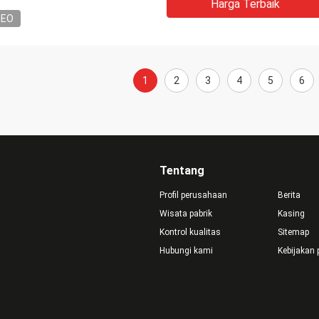
Harga Terbaik
DEO
1
2
3
4
5
6
Tentang
Profil perusahaan
Berita
Wisata pabrik
Kasing
Kontrol kualitas
Sitemap
Hubungi kami
Kebijakan 