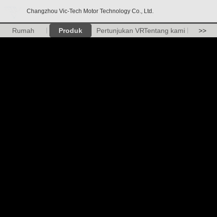
Changzhou Vic-Tech Motor Technology Co., Ltd.
Rumah
Produk
Pertunjukan VR
Tentang kami
>>