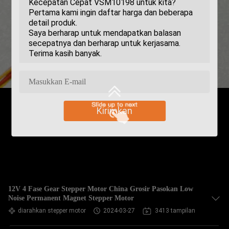
Kirimkan
12V 4 Fase Gear Stepper Motor China Grosir Pasokan Low
Noise Permanent Magnet Stepper Motor
diarahkan stepper motor
2024-03-27
3413 tampilan