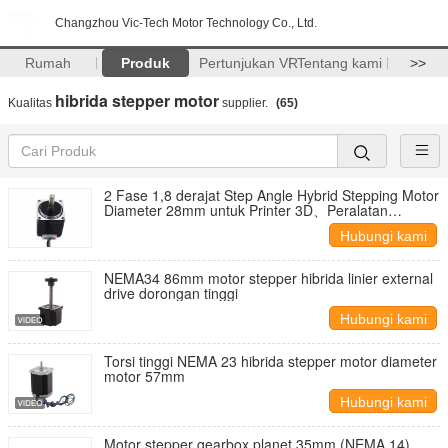
Changzhou Vic-Tech Motor Technology Co., Ltd.
Rumah
Produk
Pertunjukan VR
Tentang kami
>>
hibrida stepper motor
Kualitas
supplier.
(65)
2 Fase 1,8 derajat Step Angle Hybrid Stepping Motor
Diameter 28mm untuk Printer 3D、Peralatan
Pemantauan、Mesin Medis
Hubungi kami
NEMA34 86mm motor stepper hibrida linier external
drive dorongan tinggi
Hubungi kami
Torsi tinggi NEMA 23 hibrida stepper motor diameter
motor 57mm
Hubungi kami
Motor stepper gearbox planet 35mm (NEMA 14)