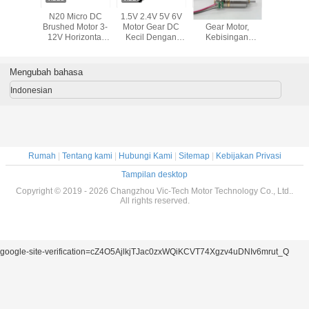
Tinggalk
2.4~6V
Kunci Pintu
N20 6V 20mm
N20 Mic
Kami akan segera meng
Kecepatan Beban
Elektronik Metal
Motor DC Gear
Brushed M
12250 RPM Sikat
Gearbox Worm
Motor Kecil Dc
12V Hori
DC Gear Motor
Motor DC 12mm
Gear Motor Untuk
Gear Re
Dengan Worm
Biaxial Torsi
Printer 3D
Untuk S
Gear Box
Tinggi
Cerdas 
Mengubah bahasa
$3~$8.5/unit
Bers
Indonesian
Rumah
|
Tentang kami
|
Hubungi Kami
|
Sitemap
|
Kebijakan Privasi
Tampilan desktop
Copyright © 2019 - 2026 Changzhou Vic-Tech Motor Technology Co., Ltd..
All rights reserved.
google-site-verification=cZ4O5AjlkjTJac0zxWQiKCVT74Xgzv4uDNIv6mrut_Q
Kirim