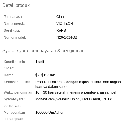
Detail produk
Tempat asal:
Cina
Nama merek:
VIC-TECH
Sertifikasi:
RoHS
Nomor model:
N20-1024GB
Syarat-syarat pembayaran & pengiriman
Kuantitas min
1 unit
Order:
Harga:
$7~$15/Unit
Kemasan rincian:
Produk ini dikemas dengan kapas mutiara, dan bagian
luarnya dalam karton.
Waktu pengiriman:
10 ~ 30 hari setelah menerima pembayaran sampel
Syarat-syarat
MoneyGram, Western Union, Kartu Kredit, T/T, L/C
pembayaran:
Menyediakan
100000 Unit/tahun
kemampuan: