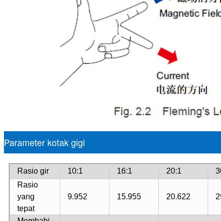
Parameter kotak gigi
Rasio gir
10:1
16:1
20:1
3
Rasio
yang
9.952
15.955
20.622
2
tepat
Membabi-