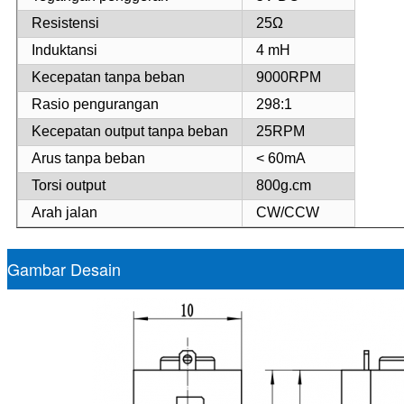
Resistensi
25Ω
Induktansi
4 mH
Kecepatan tanpa beban
9000RPM
Rasio pengurangan
298:1
Kecepatan output tanpa beban
25RPM
Arus tanpa beban
< 60mA
Torsi output
800g.cm
Arah jalan
CW/CCW
Gambar Desain