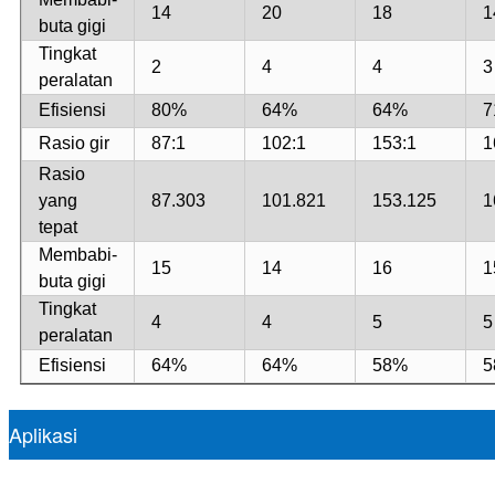
14
20
18
1
buta gigi
Tingkat
2
4
4
3
peralatan
Efisiensi
80%
64%
64%
7
Rasio gir
87:1
102:1
153:1
1
Rasio
yang
87.303
101.821
153.125
1
tepat
Membabi-
15
14
16
1
buta gigi
Tingkat
4
4
5
5
peralatan
Efisiensi
64%
64%
58%
5
Aplikasi