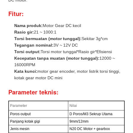
Fitur:
Nama produk:
Motor Gear DC kecil
Rasio gir:
21 ~ 1000:1
Torsi bermuatan (motor tunggal):
Sekitar 3g*cm
Tegangan nominal:
3V ~ 12V DC
Torsi output:
Torsi motor tunggal*Rasio gir*Efisiensi
Kecepatan tanpa muatan (motor tunggal):
12000 ~
16000RPM
Kata kunci:
motor gear encoder, motor listrik torsi tinggi,
kotak gear motor DC mini
Parameter teknis:
Parameter
Nilai
Poros output
D Poros/M3 Sekrup Utama
Panjang kotak gigi
9mm/12mm
Jenis mesin
N20 DC Motor + gearbox