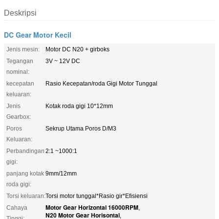
Deskripsi
DC Gear Motor Kecil
Jenis mesin:
Motor DC N20 + girboks
Tegangan
3V ~ 12V DC
nominal:
kecepatan
Rasio Kecepatan/roda Gigi Motor Tunggal
keluaran:
Jenis
Kotak roda gigi 10*12mm
Gearbox:
Poros
Sekrup Utama Poros D/M3
Keluaran:
Perbandingan
2:1 ~1000:1
gigi:
panjang kotak
9mm/12mm
roda gigi:
Torsi keluaran:
Torsi motor tunggal*Rasio gir*Efisiensi
Motor Gear Horizontal 16000RPM
Cahaya
,
N20 Motor Gear Horisontal
,
Tinggi: