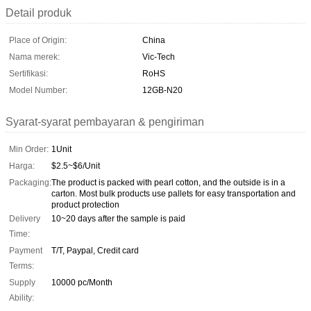
Detail produk
Place of Origin:
China
Nama merek:
Vic-Tech
Sertifikasi:
RoHS
Model Number:
12GB-N20
Syarat-syarat pembayaran & pengiriman
Min Order:
1Unit
Harga:
$2.5~$6/Unit
Packaging:
The product is packed with pearl cotton, and the outside is in a
carton. Most bulk products use pallets for easy transportation and
product protection
Delivery
10~20 days after the sample is paid
Time:
Payment
T/T, Paypal, Credit card
Terms:
Supply
10000 pc/Month
Ability: