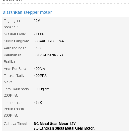
Diarahkan stepper motor
Tegangan
12V
nominal:
NO dari Fase:
2Fase
Sudut Langkah:
600VAC ISEC 1mA
Perbandingan:
1:30
Ketahanan
30±7%Ωpada 25℃
Berliku:
Arus Per Fasa:
400MA
Tingkat Tarik
400PPS
Maks:
Torsi Tarik pada
9000g.cm
200PPS:
Temperatur
≤65K
Berliku pada
300PPS:
DC Metal Gear Motor 12V
Cahaya Tinggi:
,
7.5 Langkah Sudut Metal Gear Motor
,