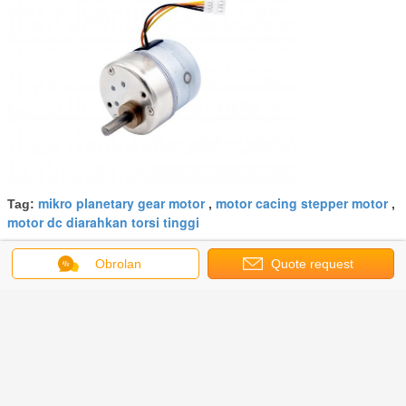
mikro planetary gear motor
motor cacing stepper motor
Tag:
,
,
motor dc diarahkan torsi tinggi
Dapatkan Harga Terbaik untuk
Obrolan
Quote request
suatu
2 Fase 12V Tegangan 7.5° Step
Angle DC Metal Gear Motor Pm
Motor Untuk Biomedical
Analyzer、Digital Electronics
Terus