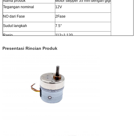
Nama produk
Motor stepper 35 mm dengan gigi
Tegangan nominal
12V
NO dari Fase
2Fase
Sudut langkah
7.5°
Rasio
112~1:120
Ketahanan Penggulung
30±7%Ω pada 25°C
Presentasi Rincian Produk
arus per fase
400mA
Tingkat Pull-in Maksimal
400 PPS
Torsi tarik-in pada 200PPS
9000g.cm
Suhu perputaran pada 300PPS
≤ 65K
Kekuatan Dielektrik
600VAC ISEC 1mA
Layanan OEM & ODM
DISPONIBLE