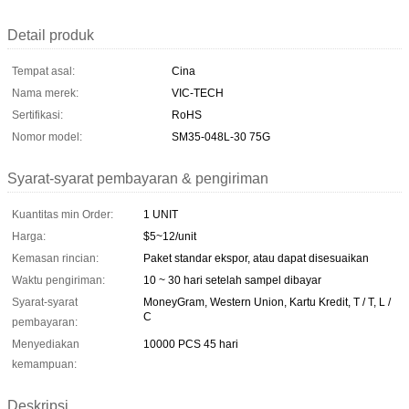
Detail produk
Tempat asal:
Cina
Nama merek:
VIC-TECH
Sertifikasi:
RoHS
Nomor model:
SM35-048L-30 75G
Syarat-syarat pembayaran & pengiriman
Kuantitas min Order:
1 UNIT
Harga:
$5~12/unit
Kemasan rincian:
Paket standar ekspor, atau dapat disesuaikan
Waktu pengiriman:
10 ~ 30 hari setelah sampel dibayar
Syarat-syarat
MoneyGram, Western Union, Kartu Kredit, T / T, L /
C
pembayaran:
Menyediakan
10000 PCS 45 hari
kemampuan:
Deskripsi