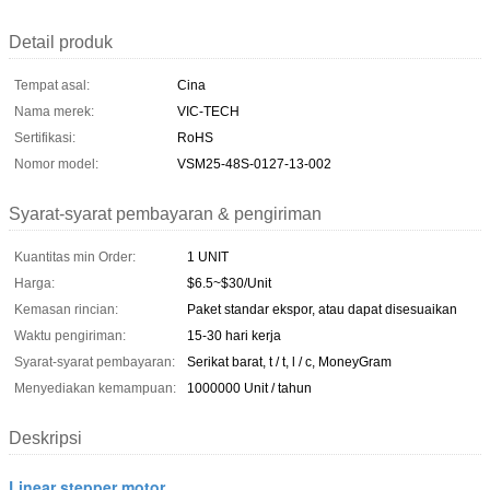
Detail produk
Tempat asal:
Cina
Nama merek:
VIC-TECH
Sertifikasi:
RoHS
Nomor model:
VSM25-48S-0127-13-002
Syarat-syarat pembayaran & pengiriman
Kuantitas min Order:
1 UNIT
Harga:
$6.5~$30/Unit
Kemasan rincian:
Paket standar ekspor, atau dapat disesuaikan
Waktu pengiriman:
15-30 hari kerja
Syarat-syarat pembayaran:
Serikat barat, t / t, l / c, MoneyGram
Menyediakan kemampuan:
1000000 Unit / tahun
Deskripsi
Linear stepper motor