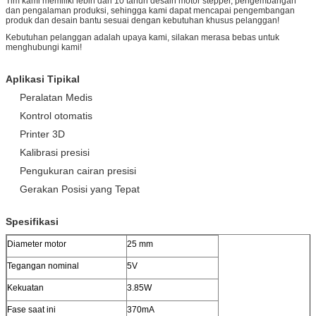
Tim kami memiliki lebih dari 10 tahun desain motor stepper, pengembangan
dan pengalaman produksi, sehingga kami dapat mencapai pengembangan
produk dan desain bantu sesuai dengan kebutuhan khusus pelanggan!
Kebutuhan pelanggan adalah upaya kami, silakan merasa bebas untuk
menghubungi kami!
Aplikasi Tipikal
Peralatan Medis
Kontrol otomatis
Printer 3D
Kalibrasi presisi
Pengukuran cairan presisi
Gerakan Posisi yang Tepat
Spesifikasi
Diameter motor
25 mm
Tegangan nominal
5V
Kekuatan
3.85W
Fase saat ini
370mA