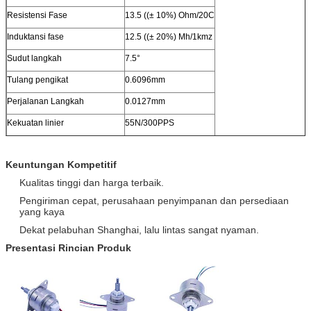
Resistensi Fase
13.5 ((± 10%) Ohm/20C
Induktansi fase
12.5 ((± 20%) Mh/1kmz
Sudut langkah
7.5°
Tulang pengikat
0.6096mm
Perjalanan Langkah
0.0127mm
Kekuatan linier
55N/300PPS
Stroke
13 mm
Keuntungan Kompetitif
Resistensi Isolasi
20mΩ ((DC 500V)
Kualitas tinggi dan harga terbaik.
Kelas Isolasi
B
Pengiriman cepat, perusahaan penyimpanan dan persediaan
Jangkauan suhu operasi
-20~+55°C
yang kaya
Dekat pelabuhan Shanghai, lalu lintas sangat nyaman.
Jangkauan suhu penyimpanan
-40~+100°C
Presentasi Rincian Produk
Massa
50 g