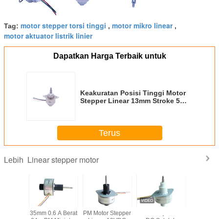
motor stepper torsi tinggi
motor mikro linear
Tag:
,
,
motor aktuator listrik linier
Dapatkan Harga Terbaik untuk
Keakuratan Posisi Tinggi Motor
Stepper Linear 13mm Stroke 5
Volt 25mm Diameter 7.5° Stroke
Step, sudut 13mm
Terus
Linear stepper motor
Lebih
awanan
35mm 0.6 A Berat
PM Motor Stepper
7.5 derajat 12V
motor st