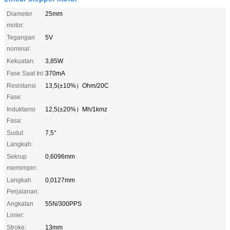
Diameter
25mm
motor:
Tegangan
5V
nominal:
Kekuatan:
3,85W
Fase Saat Ini:
370mA
Resistansi
13,5(±10%）Ohm/20C
Fase:
Induktansi
12,5(±20%）Mh/1kmz
Fasa:
Sudut
7,5°
Langkah:
Sekrup
0,6096mm
memimpin:
Langkah
0,0127mm
Perjalanan:
Angkatan
55N/300PPS
Linier:
Stroke:
13mm