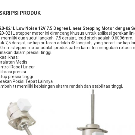
SKRIPSI PRODUK
0-021L Low Noise 12V 7.5 Degree Linear Stepping Motor dengan 
0-021L stepper motor ini dirancang khusus untuk aplikasi gerakan lini
a memiliki dua sudut langkah: 7,5 derajat, lead pitch adalah 0.6096mm.
uk 7,5 derajat, setiap putaran adalah 48 langkah, yang berarti setia
 20mm stepper motor adalah produk paten kami. Ini mengubah rotasi mot
unakan dalam presisi tinggi.
ikasi khas:
eralatan Medis
ontrol Robot Linear
librasi presisi
atup presisi tinggi
erakan Posisi Tepat Lainnya
ambah tt memiliki kebisingan ekstra rendah dan stabilitas tinggi.