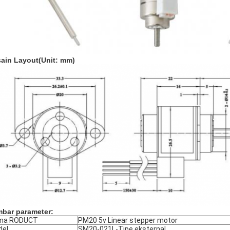
ain Layout
(Unit: mm)
bar parameter:
ma RODUCT
PM20 5v Linear stepper motor
del
SM20-021L-Tipe eksternal