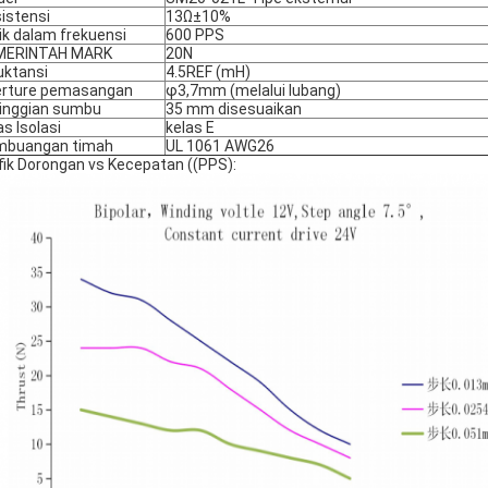
istensi
13Ω±10%
ik dalam frekuensi
600 PPS
MERINTAH MARK
20N
uktansi
4.5REF (mH)
rture pemasangan
φ3,7mm (melalui lubang)
inggian sumbu
35 mm disesuaikan
as Isolasi
kelas E
mbuangan timah
UL 1061 AWG26
fik Dorongan vs Kecepatan ((PPS):