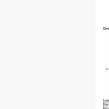
Des
Lem
Na
Mo