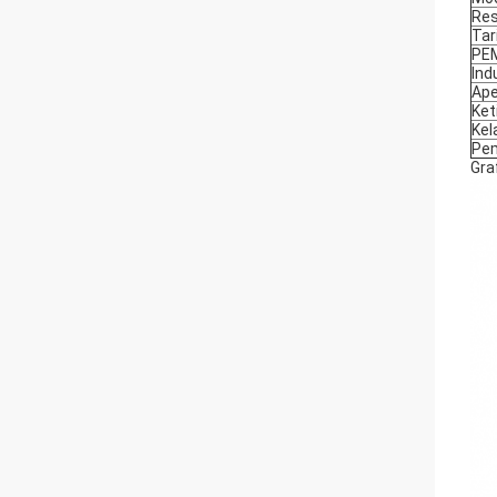
Res
Tar
PE
Ind
Ape
Ket
Kel
Pe
Gra