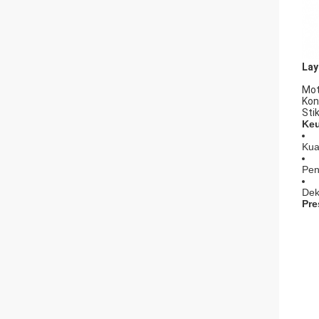
Lay
Mot
Kon
Sti
Keu
Kua
Pen
Dek
Pre