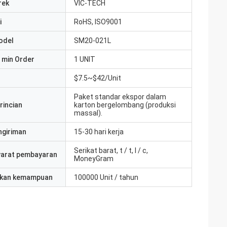
rek
VIC-TECH
i
RoHS, ISO9001
odel
SM20-021L
 min Order
1 UNIT
$7.5~$42/Unit
Paket standar ekspor dalam
rincian
karton bergelombang (produksi
massal).
ngiriman
15-30 hari kerja
Serikat barat, t / t, l / c,
yarat pembayaran
MoneyGram
kan kemampuan
100000 Unit / tahun