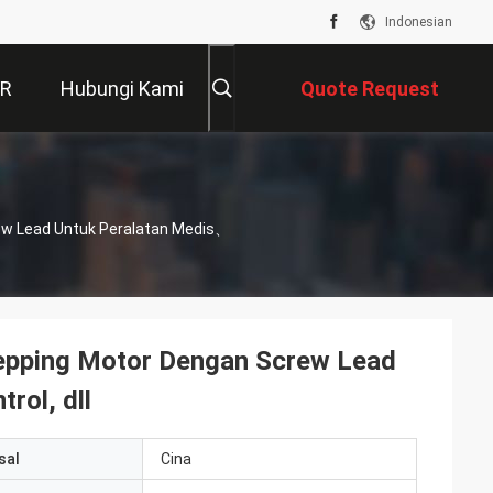
Indonesian
VR
Hubungi Kami
Quote Request
Suatu
rew Lead Untuk Peralatan Medis、
Stepping Motor Dengan Screw Lead
rol, dll
sal
Cina