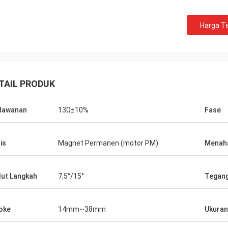
Harga Te
TAIL PRODUK
lawanan
13Ω±10%
Fase
David Molevelt
Buildstorm Priva
kasi yang profesional dan jelas.
Produk berfungsi sepert
is
Magnet Permanen (motor PM)
Menaha
dikirim tepat waktu. Konektor
itu dikemas dengan baik. Penjua
tung tempat ditambahkan ke
merespons dengan sang
ti yang
membantu dalam memb
ut Langkah
7,5°/15°
Tegang
pakati!
pembelian. Mereka siap untuk
menyesuaikan produk un
oke
14mm~38mm
Ukuran