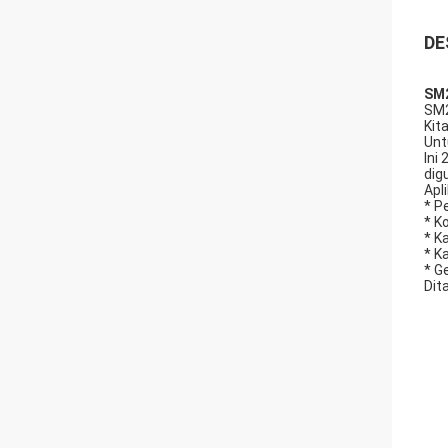
DE
SM2
SM2
Kit
Unt
Ini
dig
Apl
* P
* K
* Ka
* K
* G
Dit