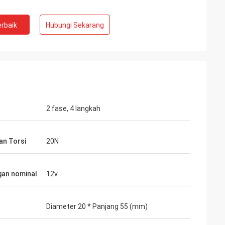
rbaik
Hubungi Sekarang
2 fase, 4 langkah
te Limited
Ashley Griffin
i yang diharapkan,
Pengiriman diterima dengan sangat
n Torsi
20N
l
cepat. Produk terlindungi dengan baik oleh
at cepat dan
pengemasan. Perwakilan perusahaan
uat keputusan
ramah dan baik hati. Peringkat Plus!
an nominal
12v
tuk Anda.
Diameter 20 * Panjang 55 (mm)