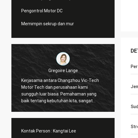
Pengontrol Motor DC
Memimpin sekrup dan mur
DE
Per
Gregoire Lange
Kerjasama antara Changzhou Vic-Tech
Komuni
Jen
Motor Tech dan perusahaan kami
Pesanan 
sungguh luar biasa. Pemahaman yang
penghi
baik tentang kebutuhan kita, sangat
kiriman. Pengemudi bekerja seper
Sud
bersedia untuk memecahkan masalah
kita se
kita. Saya merekomendasi !
Str
Kontak Person :
Kangtai Lee