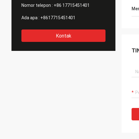
Nomor telepon :
+86 17715451401
Men
Ada apa :
+8617715451401
Kontak
TI