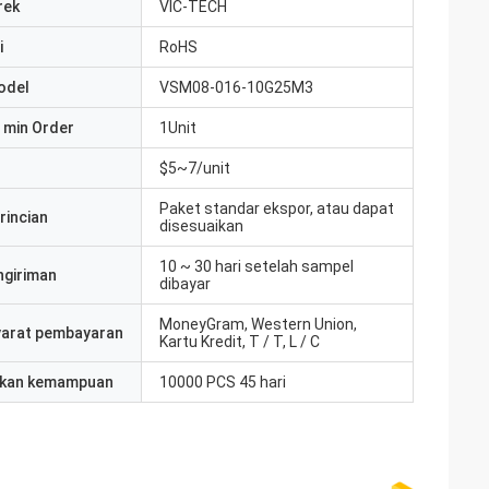
rek
VIC-TECH
i
RoHS
odel
VSM08-016-10G25M3
 min Order
1Unit
$5~7/unit
Paket standar ekspor, atau dapat
rincian
disesuaikan
10 ~ 30 hari setelah sampel
ngiriman
dibayar
MoneyGram, Western Union,
yarat pembayaran
Kartu Kredit, T / T, L / C
kan kemampuan
10000 PCS 45 hari