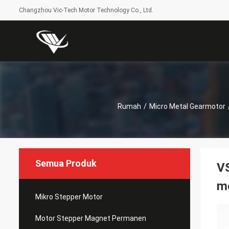
Changzhou Vic-Tech Motor Technology Co., Ltd.
Rumah
/
Micro Metal Gearmotor
Semua Produk
V
mo
Mikro Stepper Motor
Motor Stepper Magnet Permanen