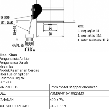
ikasi Khas
Penganalisis Air Liur
Penganalisa Darah
Mesin las
Produk Keamanan Cerdas
Fiber Fusion Splicer
Elektronik Digital
sifikasi
MA PRODUK
8mm motor stepper diarahkan
DEL
VSM08-016-10G25M3
TAHANAN
40Ω ± 7%
NGE SUHU OPERASI
-0 ~ + 55 ℃