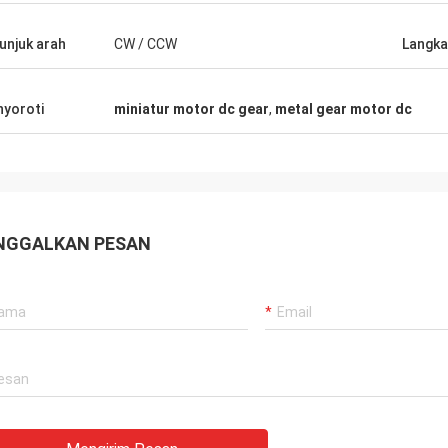
unjuk arah
CW / CCW
Langka
yoroti
miniatur motor dc gear
,
metal gear motor dc
NGGALKAN PESAN