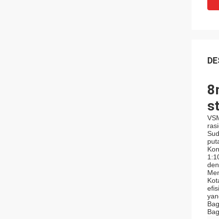
DE
8
s
VSM
ras
Sud
put
Kon
1:1
den
Men
Kot
efi
yan
Bag
Bag