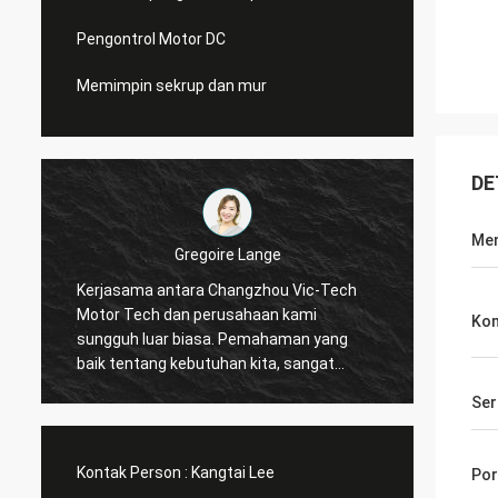
Pengontrol Motor DC
Memimpin sekrup dan mur
DE
Men
re Lange
David Molevelt
hangzhou Vic-Tech
Komunikasi yang profesional dan jelas
usahaan kami
Pesanan dikirim tepat waktu. Konektor
Kon
penghitung tempat ditambahkan ke
han kita, sangat
kiriman. Pengemudi bekerja seperti yang
mecahkan masalah
kita sepakati!
Ser
mendasi !
Kontak Person :
Kangtai Lee
Por