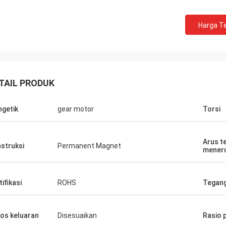
Harga Te
TAIL PRODUK
getik
gear motor
Torsi
Buildstorm Private Limited
.
Produk berfungsi seperti yang diharapkan,
Pen
Arus t
itu dikemas dengan baik. Penjual
cepat. Produk terlin
struksi
Permanent Magnet
meneru
merespons dengan sangat cepat dan
pengema
membantu dalam membuat keputusan
pembelian. Mereka siap untuk
tifikasi
ROHS
Tegang
menyesuaikan produk untuk Anda.
os keluaran
Disesuaikan
Rasio 