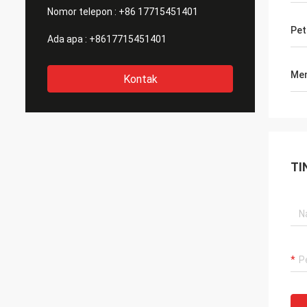
Nomor telepon :
+86 17715451401
Pet
Ada apa :
+8617715451401
Men
Kontak
TI