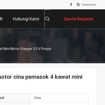
Indonesian
VR
Hubungi Kami
Quote Request
Suatu
ini Motor Stepper 3.3 V Presisi
or cina pemasok 4 kawat mini
sal
Cina