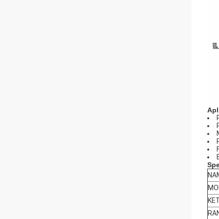
Apl
Spe
NA
MO
KE
RA