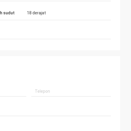
h sudut
18 derajat