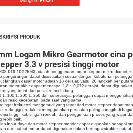
Mengirim Pesan
SKRIPSI PRODUK
mm Logam Mikro Gearmotor cina p
tepper 3.3 v presisi tinggi motor
08-016-10G25M3 adalah penggunaan motor stepper mikro diameter 8 
io pengurangan dapat disesuaikan sesuai dengan kebutuhan pelangga
ut langkah dasar motor adalah 18 derajat, yaitu, 20 langkah per putara
aran motor akhir dapat mencapai 1,8 ~ 0,072 derajat, dapat digunaka
trol yang tepat dari posisi rotasi bidang.
0 1: 100 1: 200 1: 250 dan seterusnya, pelanggan dapat menggunakan
gan rasio kecepatan, pada saat yang sama
gingat frekuensi mengemudi yang tepat dari motor stepper dapat men
ak roda gigi produk ini menggunakan peralatan paling canggih di bagian
siensi tinggi, kebisingan rendah, dan penggunaan proses yang wajar 
g lebih baik.
ian input daya dan motor stepper standar dapat digunakan sebagai str
ian dari output motor dapat digunakan dalam berbagai struktur output