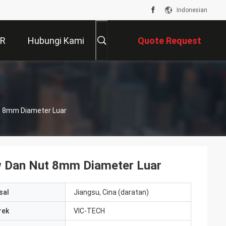
Indonesian
VR
Hubungi Kami
Quote Request
Suatu
t 8mm Diameter Luar
w Dan Nut 8mm Diameter Luar
sal
Jiangsu, Cina (daratan)
rek
VIC-TECH