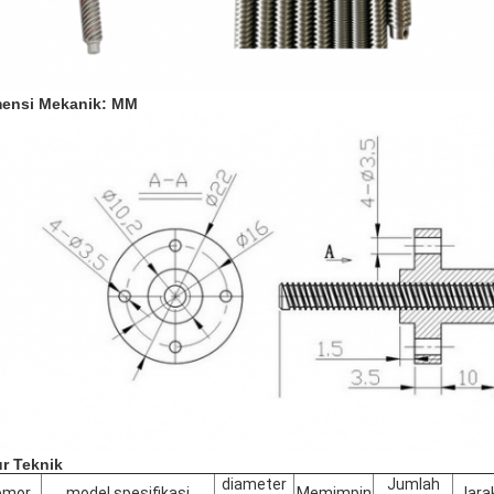
ensi Mekanik: MM
ur Teknik
diameter
Jumlah
omor
model spesifikasi
Memimpin
Jarak