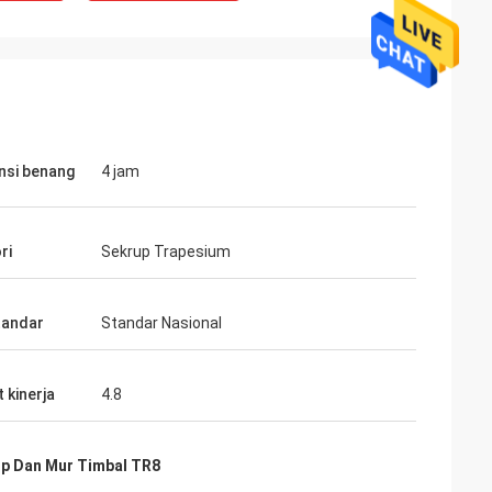
nsi benang
4 jam
te Limited
Ashley Griffin
ri
Sekrup Trapesium
i yang diharapkan,
Pengiriman diterima dengan sangat
l
cepat. Produk terlindungi dengan baik oleh
tandar
Standar Nasional
at cepat dan
pengemasan. Perwakilan perusahaan
uat keputusan
ramah dan baik hati. Peringkat Plus!
 kinerja
4.8
tuk Anda.
p Dan Mur Timbal TR8