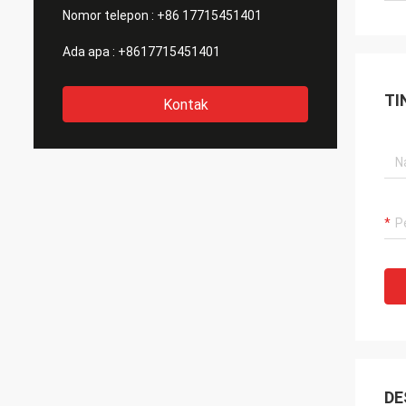
Nomor telepon :
+86 17715451401
Ada apa :
+8617715451401
TI
Kontak
DE