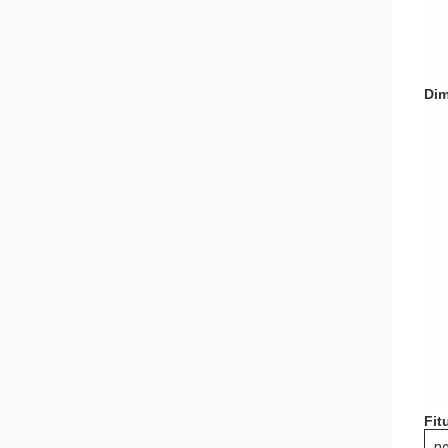
Dim
Fit
n