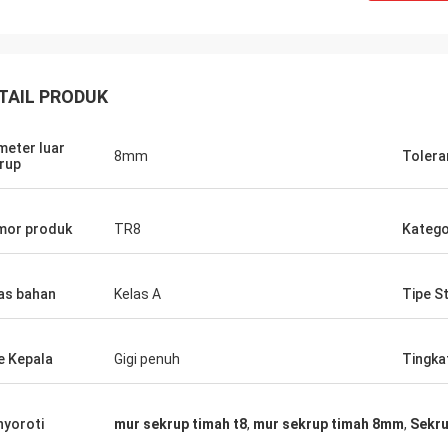
TAIL PRODUK
meter luar
8mm
Tolera
rup
David Molevelt
Buildstorm Priva
or produk
TR8
Katego
kasi yang profesional dan jelas.
Produk berfungsi sepert
dikirim tepat waktu. Konektor
itu dikemas dengan baik. Penjua
as bahan
Kelas A
Tipe S
tung tempat ditambahkan ke
merespons dengan sang
ti yang
membantu dalam memb
pakati!
pembelian. Mereka siap untuk
e Kepala
Gigi penuh
Tingkat
menyesuaikan produk un
yoroti
mur sekrup timah t8
,
mur sekrup timah 8mm
,
Sekru