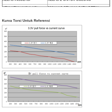
KEKUATAN INSULASI
300 V AC SELAMA SATU DETIK
RESISTENSI INSULASI
50 MΩ (DC 100 V)
Kurva Torsi Untuk Referensi
RENTANG SUHU OPERASI
-20 ~+70 ℃
LAYANAN OEM & ODM
TERSEDIA