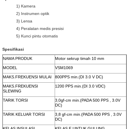
1) Kamera
2) Instrumen optik
3) Lensa
4) Peralatan medis presisi
5) Kunci pintu otomatis
Spesifikasi
NAMA PRODUK
Motor sekrup timah 10 mm
MODEL
VSM1069
MAKS.FREKUENSI MULAI
800PPS min.(DI 3.0 V DC)
MAKS.FREKUENSI
1200 PPS min.(DI 3.0 VDC)
SLEWING
TARIK TORSI
3,0gf-cm min.(PADA 500 PPS , 3.0V
DC)
TARIK KELUAR TORSI
3,8 gf-cm min.(PADA 500 PPS , 3.0V
DC)
KELAS INSULASI
KELAS E UNTUK GULUNG