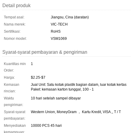
Detail produk
Tempat asal:
Jiangsu, Cina (daratan)
Nama merek:
VIC-TECH
Sertifikasi:
RoHS
Nomor model:
VSM1069
Syarat-syarat pembayaran & pengiriman
Kuantitas min
1
Order:
Harga:
$2.25-$7
Kemasan
Jual Unit: Satu kotak plastik bagian dalam, luar kotak kertas
Paket: kemasan karton tunggal, 100 - 1
rincian:
Waktu
10 hari setelah sampel dibayar
pengiriman:
Syarat-syarat
Western Union, MoneyGram ， Kartu Kredit, VISA ,, T / T
pembayaran:
Menyediakan
10000 PCS 45 hari
kemampuan: