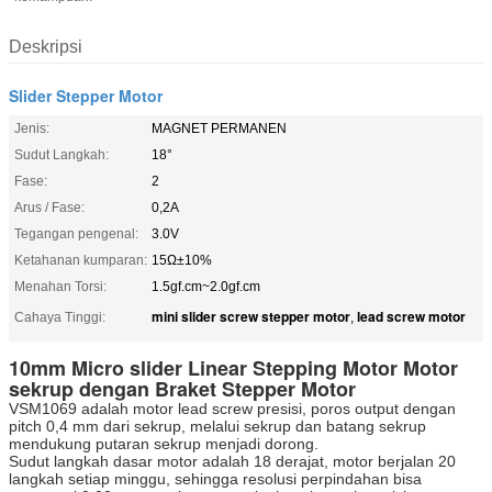
Deskripsi
Slider Stepper Motor
Jenis:
MAGNET PERMANEN
Sudut Langkah:
18°
Fase:
2
Arus / Fase:
0,2A
Tegangan pengenal:
3.0V
Ketahanan kumparan:
15Ω±10%
Menahan Torsi:
1.5gf.cm~2.0gf.cm
mini slider screw stepper motor
lead screw motor
Cahaya Tinggi:
,
10mm Micro slider Linear Stepping Motor Motor
sekrup dengan Braket Stepper Motor
VSM1069 adalah motor lead screw presisi, poros output dengan
pitch 0,4 mm dari sekrup, melalui sekrup dan batang sekrup
mendukung putaran sekrup menjadi dorong.
Sudut langkah dasar motor adalah 18 derajat, motor berjalan 20
langkah setiap minggu, sehingga resolusi perpindahan bisa